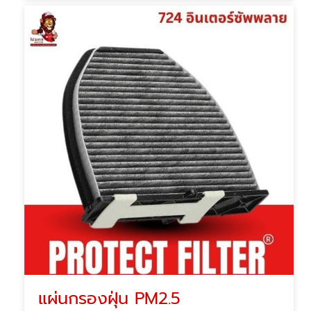
แผ่นกรองฝุ่น PM2.5