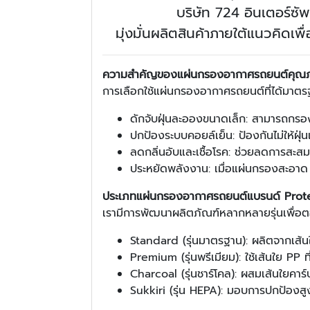
บริษัท 724 อินเตอร์ซั
มุ่งมั่นผลิตสินค้าภายใต้แนวคิดเ
ความสำคัญของแผ่นกรองอากาศรถยนต์คุณ
การเลือกใช้แผ่นกรองอากาศรถยนต์ที่ได้มาตรฐาน
ดักจับฝุ่นละอองขนาดเล็ก: สามารถกรอ
ปกป้องระบบคอยล์เย็น: ป้องกันไม่ให้ฝุ่นเ
ลดกลิ่นอับและเชื้อโรค: ช่วยลดการสะส
ประหยัดพลังงาน: เมื่อแผ่นกรองสะอาด 
ประเภทแผ่นกรองอากาศรถยนต์แบรนด์ Prote
เรามีการพัฒนาผลิตภัณฑ์หลากหลายรุ่นเพื่อตอ
Standard (รุ่นมาตรฐาน): ผลิตจากเส้น
Premium (รุ่นพรีเมียม): ใช้เส้นใย PP 
Charcoal (รุ่นชาร์โคล): ผสมเส้นใยคาร
Sukkiri (รุ่น HEPA): มอบการปกป้องส