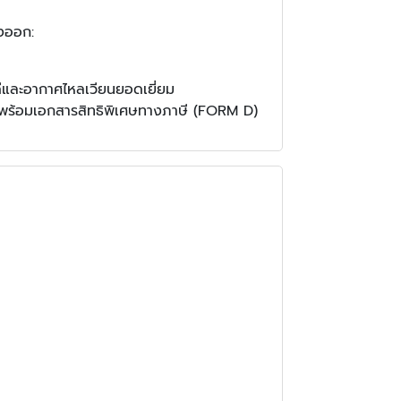
่งออก:
ีและอากาศไหลเวียนยอดเยี่ยม
ีย) พร้อมเอกสารสิทธิพิเศษทางภาษี (FORM D)