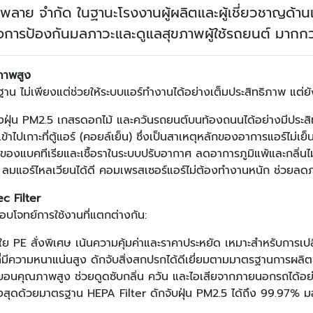
พพลาย จำกัด ในฐานะโรงงานผู้ผลิตและผู้เชี่ยวชาญด้
พื่อการป้องกันมลภาวะและดูแลสุขภาพผู้ใช้รถยนต์ มากก
ภาพสูง
 ไม่เพียงแต่ช่วยให้ระบบแอร์ทำงานได้อย่างเต็มประสิทธิภาพ แต่ยังมี
งฝุ่น PM2.5 เกสรดอกไม้ และควันรถยนต์บนท้องถนนได้อย่างมีประส
ข้าไปเกาะที่ตู้แอร์ (คอยล์เย็น) ซึ่งเป็นสาเหตุหลักของอาการแอร์ไม่เย
มของแบคทีเรียและเชื้อราในระบบปรับอากาศ ลดอาการภูมิแพ้และกลิ่น
ลมแอร์ไหลเวียนได้ดี คอมเพรสเซอร์แอร์ไม่ต้องทำงานหนัก ช่วยลดภ
c Filter
บโจทย์การใช้งานที่แตกต่างกัน:
ใย PE สั่งพิเศษ เน้นความคุ้มค่าและราคาประหยัด เหมาะสำหรับการเป
ที่มีความหนาแน่นสูง ดักจับสิ่งสกปรกได้ดีเยี่ยมตามมาตรฐานการผลิตข
์บอนคุณภาพสูง ช่วยดูดซับกลิ่น ควัน และไอเสียจากภายนอกรถได้อย่า
ูงสุดด้วยมาตรฐาน HEPA Filter ดักจับฝุ่น PM2.5 ได้ถึง 99.97% 