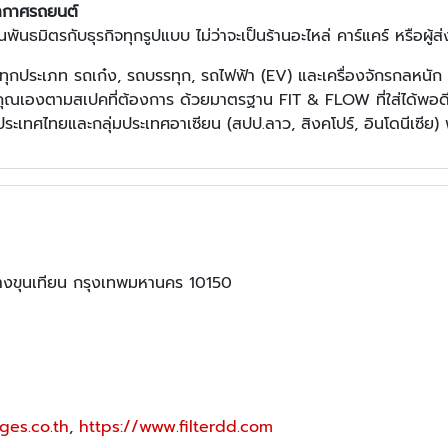
ากาศรถยนต์
ันธมิตรกับธุรกิจทุกรูปแบบ ไม่ว่าจะเป็นร้านอะไหล่ คาร์แคร์ หรือผู้ส
ทุกประเภท รถเก๋ง, รถบรรทุก, รถไฟฟ้า (EV) และเครื่องจักรกลหนัก
คุณเองตามสเปคที่ต้องการ ด้วยมาตรฐาน FIT & FLOW ที่ใส่ได้พอด
่วประเทศไทยและกลุ่มประเทศอาเซียน (สปป.ลาว, สิงคโปร์, อินโดนีเซ
ขุนเทียน กรุงเทพมหานคร 10150
ges.co.th
,
https://www.filterdd.com